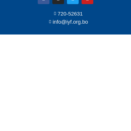
720-52631
info@iyf.org.bo