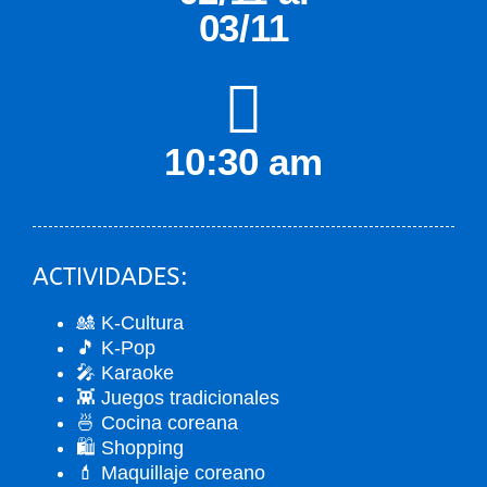
03/11
10:30 am
ACTIVIDADES:
🎎 K-Cultura
🎵 K-Pop
🎤 Karaoke
👾 Juegos tradicionales
🍜 Cocina coreana
🛍️ Shopping
💄 Maquillaje coreano