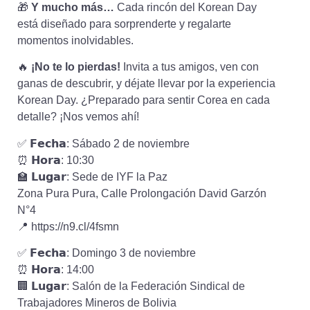
🎁
Y mucho más…
Cada rincón del Korean Day
está diseñado para sorprenderte y regalarte
momentos inolvidables.
🔥
¡No te lo pierdas!
Invita a tus amigos, ven con
ganas de descubrir, y déjate llevar por la experiencia
Korean Day. ¿Preparado para sentir Corea en cada
detalle? ¡Nos vemos ahí!
✅️ 𝗙𝗲𝗰𝗵𝗮: Sábado 2 de noviembre
⏰️ 𝗛𝗼𝗿𝗮: 10:30
🏫 𝗟𝘂𝗴𝗮𝗿: Sede de IYF la Paz
Zona Pura Pura, Calle Prolongación David Garzón
N°4
📍 https://n9.cl/4fsmn
✅️ 𝗙𝗲𝗰𝗵𝗮: Domingo 3 de noviembre
⏰️ 𝗛𝗼𝗿𝗮: 14:00
🏢 𝗟𝘂𝗴𝗮𝗿: Salón de la Federación Sindical de
Trabajadores Mineros de Bolivia