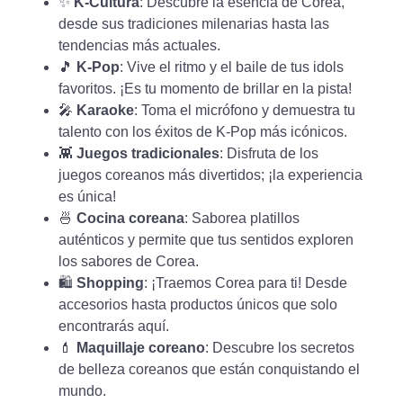
✨
K-Cultura
: Descubre la esencia de Corea,
desde sus tradiciones milenarias hasta las
tendencias más actuales.
🎵
K-Pop
: Vive el ritmo y el baile de tus idols
favoritos. ¡Es tu momento de brillar en la pista!
🎤
Karaoke
: Toma el micrófono y demuestra tu
talento con los éxitos de K-Pop más icónicos.
👾
Juegos tradicionales
: Disfruta de los
juegos coreanos más divertidos; ¡la experiencia
es única!
🍜
Cocina coreana
: Saborea platillos
auténticos y permite que tus sentidos exploren
los sabores de Corea.
🛍️
Shopping
: ¡Traemos Corea para ti! Desde
accesorios hasta productos únicos que solo
encontrarás aquí.
💄
Maquillaje coreano
: Descubre los secretos
de belleza coreanos que están conquistando el
mundo.