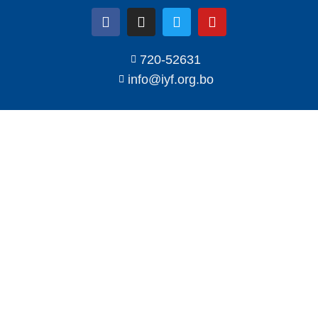
720-52631
info@iyf.org.bo