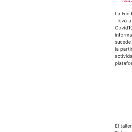
NAC
La Fund
llevó a
Covid19
informa
sucede 
la part
activid
plataf
El tall