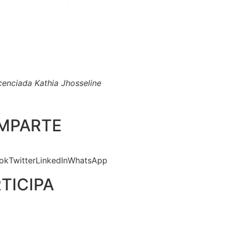
cenciada Kathia Jhosseline
MPARTE​
ok
Twitter
LinkedIn
WhatsApp
TICIPA