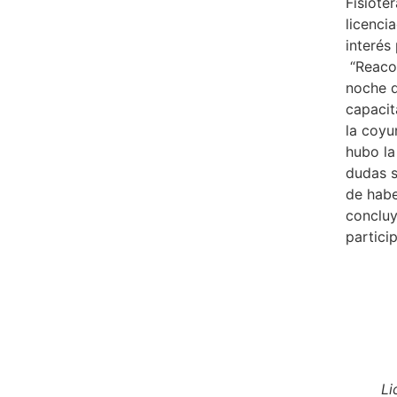
Fisiote
licenci
interés
“Reacon
noche d
capacit
la coyu
hubo la
dudas 
de habe
concluy
partici
Li