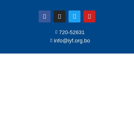
720-52631
info@iyf.org.bo