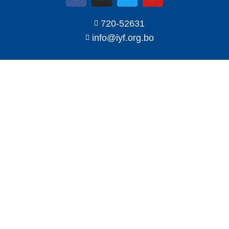
720-52631
info@iyf.org.bo