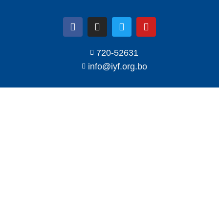
720-52631
info@iyf.org.bo