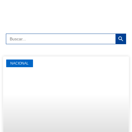
Botón 
Buscar:
NACIONAL